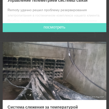
Управление телеметрией системы связи
Remoty удачно решил проблему резервирования
элетропитания в гостиничном комплексе нашего клиента.
Прибор сигнализирует о проблемах с электропитанием,
автоматически переключается на резервную линию
посмотреть
питания, при перегреве POE блока системы связи-
отключает блок. Позволяе5т удаленно перегружать
оборудование. Сигнализирует непосредственно на
сервер, наш персонал своевременно получает
уведомления прямо на мобильные телефоны.
Система слежения за температурой