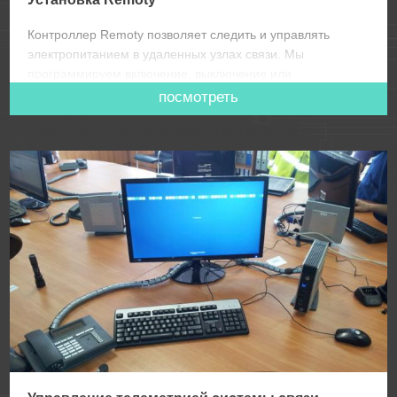
Контроллер Remoty позволяет следить и управлять
электропитанием в удаленных узлах связи. Мы
программируем включение, выключение или
перезагрузку питания потребителей при изменении
посмотреть
температуры, влажности, освещенности или при
срабатывании других телеметрических датчиков.
Отслеживаем колебания и скачки напряжения на входах
питания 220-230В систем связи наших клиентов,
резервируем блоки бесперебойного питания и управляем
системами охлаждения в узлах передачи информации.