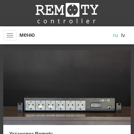
меню
ru
lv
Установка Remoty