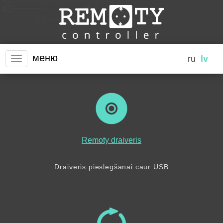
меню
ru
lv
Remoty draiveris
Draiveris pieslēgšanai caur USB